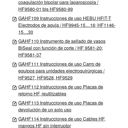
coagulación bipolar para laparoscopia /
HF9580-01 bis HF9580-99
GAHF109 Instrucciones de uso HEBU HFiT-T
Electrodos de aguja / HF9945-15…16; HF1146-
15…30
GAHF110 Instrumento de sellado de vasos
BiSeal con función de corte / HF 9581-20;
HF9581-37
GAHF111 Instrucciones de uso Carro de
equipos para unidades electroquirúrgicas /
HF9527, HF9528, HF9529
GAHF112 Instrucciones de uso Placas de
retorno HF, reutilizables
GAHF113 Instrucciones de uso Placas de
devolución de un solo uso
GAHF114 Instrucciones de uso Cables HF,
mangos HF sin interruptor