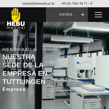
info(at)hebumedical.de
+49 (0) 7461 94 71 - 0
ESPAÑOL
HEBUmedical
NUESTRA
SEDE DE LA
EMPRESA EN
TUTTLINGEN
Empresa