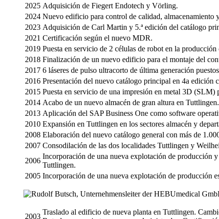
2025
Adquisición de Fiegert Endotech y Vörling.
2024
Nuevo edificio para control de calidad, almacenamiento y
2023
Adquisición de Carl Martin y 5.ª edición del catálogo pr
2021
Certificación según el nuevo MDR.
2019
Puesta en servicio de 2 células de robot en la producció
2018
Finalización de un nuevo edificio para el montaje del con
2017
6 láseres de pulso ultracorto de última generación pues
2016
Presentación del nuevo catálogo principal en 4a edición
2015
Puesta en servicio de una impresión en metal 3D (SLM) p
2014
Acabo de un nuevo almacén de gran altura en Tuttlingen.
2013
Aplicación del SAP Business One como software operati
2010
Expansión en Tuttlingen en los sectores almacén y depa
2008
Elaboración del nuevo catálogo general con más de 1.000
2007
Consodilación de las dos localidades Tuttlingen y Weil
Incorporación de una nueva explotación de producción y am
2006
Tuttlingen.
2005
Incorporación de una nueva explotación de producción esp
Traslado al edificio de nueva planta en Tuttlingen. Cam
2003