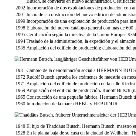
Butsch, se convierte en nuevo administrador. Certifica
2002
Incorporación de dos explotaciones de producción con amp
2001
Inicio de la construcción del nuevo edificio de administr
1999
Incorporación de una explotación de producción para ins
1998
Elaboración del nuevo catálogo general con más de 600 
1995
Certificación según la directiva de la Unión Europea 93
1994
Traslado de la administración, la expedición y el almacé
1985
Ampliación del edificio de producción; elaboración del p
1981
Cambio de la denominación social a HERMANN BUTSCH 
1972
Rudolf Butsch aprueba los exámenes de maestría en mecá
1971
Ampliación del edificio de producción en la calle Kirchst
1969
Ampliación del edificio de producción. Rudolf Butsch (na
1965
Construcción de una pequeña fábrica. Hermann Butsch tie
1960
Introducción de la marca HEBU y HEBUDUR.
1948
El hijo de Thaddäus Butsch, Hermann Butsch, maestro en
1928
En la planta baja de su casa en la ciudad de Weilheim, Th