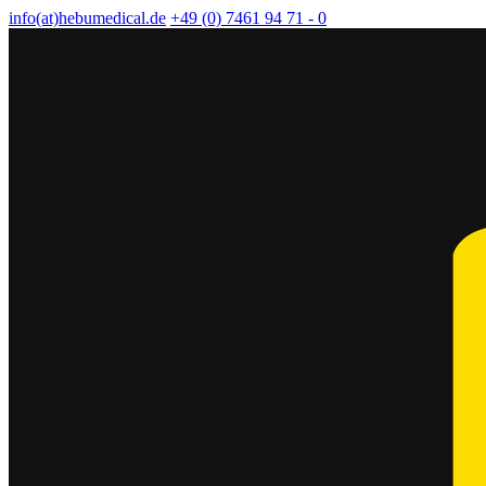
info(at)hebumedical.de
+49 (0) 7461 94 71 - 0