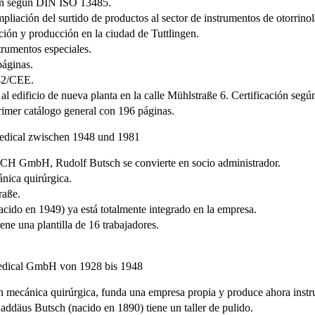
ción según DIN ISO 13485.
liación del surtido de productos al sector de instrumentos de otorrinol
ación y producción en la ciudad de Tuttlingen.
trumentos especiales.
páginas.
/42/CEE.
n al edificio de nueva planta en la calle Mühlstraße 6. Certificación 
rimer catálogo general con 196 páginas.
GmbH, Rudolf Butsch se convierte en socio administrador.
nica quirúrgica.
raße.
cido en 1949) ya está totalmente integrado en la empresa.
ne una plantilla de 16 trabajadores.
 mecánica quirúrgica, funda una empresa propia y produce ahora instru
addäus Butsch (nacido en 1890) tiene un taller de pulido.