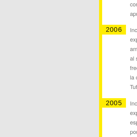
co
ap
2006
In
ex
am
al 
fr
la
Tut
2005
In
ex
es
po