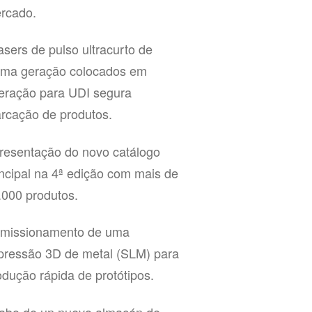
rcado.
lasers de pulso ultracurto de
tima geração colocados em
eração para UDI segura
rcação de produtos.
resentação do novo catálogo
incipal na 4ª edição com mais de
.000 produtos.
missionamento de uma
pressão 3D de metal (SLM) para
odução rápida de protótipos.
abo de un nuevo almacén de