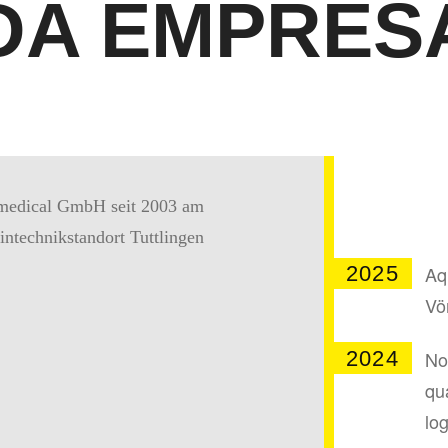
 DA EMPRES
2025
Aq
Vör
2024
No
qu
log