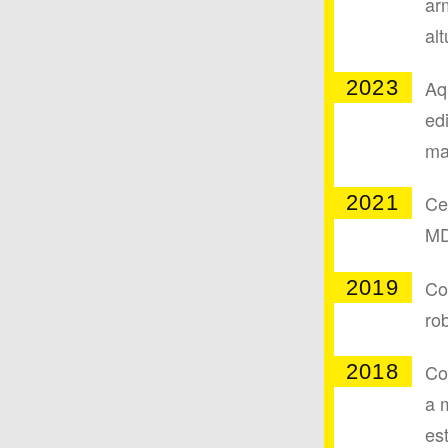
ar
alt
2023
Aq
ed
ma
2021
Ce
MD
2019
Co
ro
2018
Co
a 
es