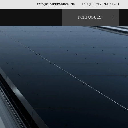
info(at)hebumedical.de
+49 (0) 7461 94 71 - 0
PORTUGUÊS