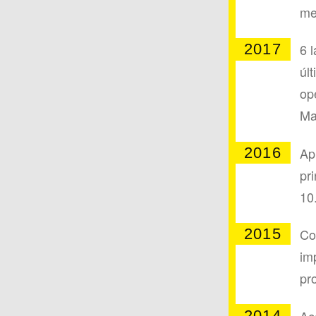
me
2017
6 
úl
op
Ma
2016
Ap
pr
10
2015
Co
im
pr
2014
Ac