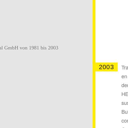
2003
Tr
en
de
HE
su
Bu
co