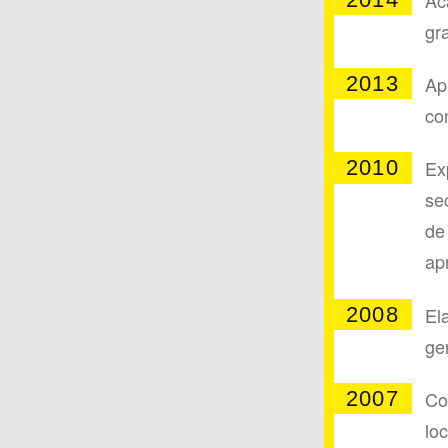
gra
2013
Ap
co
2010
Ex
se
de
ap
2008
El
ge
2007
Co
lo