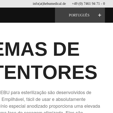
info(at)hebumedical.de
+49 (0) 7461 94 71 - 0
PORTUGUÊS
EMAS DE
TENTORES
EBU para esterilização são desenvolvidos de
Empilhável, fácil de usar e absolutamente
ínio especial anodizado proporciona uma elevada
uma fase de secagem otimizada. Eles são