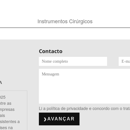
Instrumentos Cirúrgicos
Contacto
A
025
tre as
Li a política de privacidade e concordo com o t
mpresas
ais
AVANÇAR
sistentes a
ises na