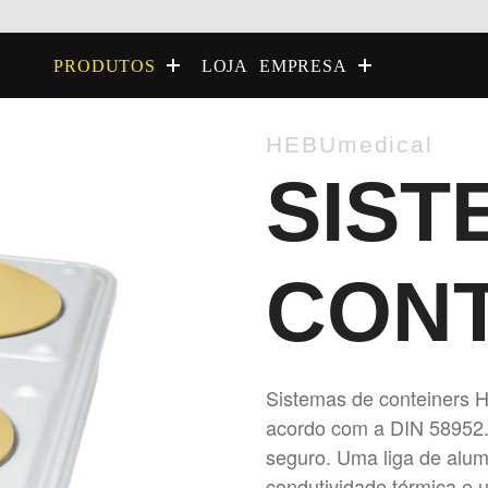
LOJA
PRODUTOS
EMPRESA
HEBUmedical
SIST
CON
Sistemas de conteiners H
acordo com a DIN 58952. 
seguro. Uma liga de alum
condutividade térmica e 