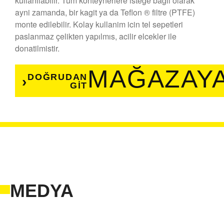
kullanilabilir. Tüm konteynerlere istege bagli olarak
ayni zamanda, bir kagit ya da Teflon ® filtre (PTFE)
monte edilebilir. Kolay kullanim icin tel sepetleri
paslanmaz çelikten yapılmıs, acilir elcekler ile
donatilmistir.
MAĞAZAY
DOĞRUDAN
GIT
MEDYA