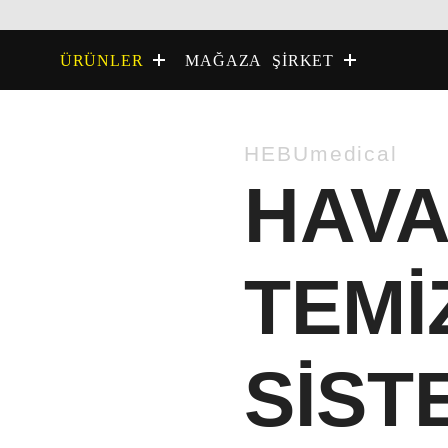
MAĞAZA
ÜRÜNLER
ŞIRKET
HEBUmedical
HAVA
TEMI
SIST