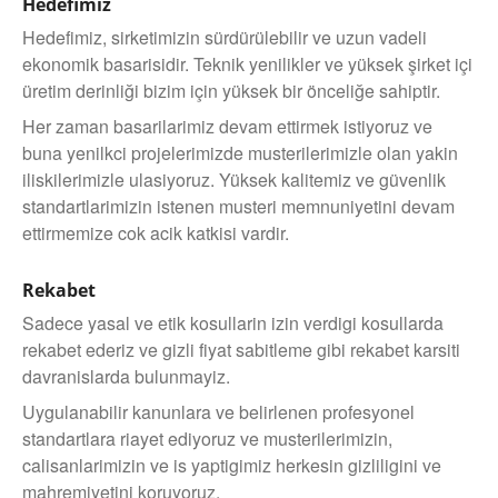
Hedefimiz
Hedefimiz, sirketimizin sürdürülebilir ve uzun vadeli
ekonomik basarisidir. Teknik yenilikler ve yüksek şirket içi
üretim derinliği bizim için yüksek bir önceliğe sahiptir.
Her zaman basarilarimiz devam ettirmek istiyoruz ve
buna yenilkci projelerimizde musterilerimizle olan yakin
iliskilerimizle ulasiyoruz. Yüksek kalitemiz ve güvenlik
standartlarimizin istenen musteri memnuniyetini devam
ettirmemize cok acik katkisi vardir.
Rekabet
Sadece yasal ve etik kosullarin izin verdigi kosullarda
rekabet ederiz ve gizli fiyat sabitleme gibi rekabet karsiti
davranislarda bulunmayiz.
Uygulanabilir kanunlara ve belirlenen profesyonel
standartlara riayet ediyoruz ve musterilerimizin,
calisanlarimizin ve is yaptigimiz herkesin gizliligini ve
mahremiyetini koruyoruz.