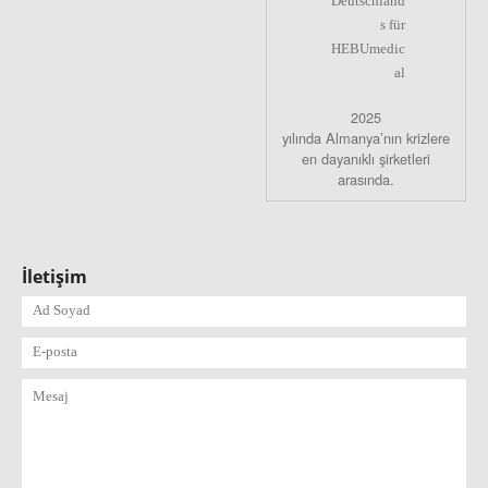
2025
yılında Almanya’nın krizlere
en dayanıklı şirketleri
arasında.
İletişim