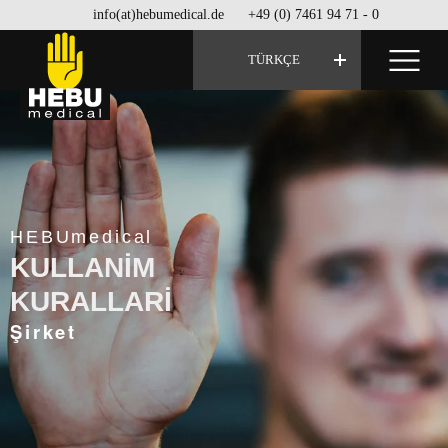
info(at)hebumedical.de
+49 (0) 7461 94 71 - 0
TÜRKÇE
HEBUmedical
KULLANIM
KURALLARI
Şirket