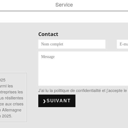
Service
Contact
025
rmi les
J’ai lu la politique de confidentialité et j’accepte
treprises les
us résilientes
SUIVANT
ce aux crises
n Allemagne
n 2025.