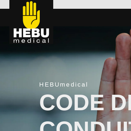
HEBUmedical
CODE D
CONDUI