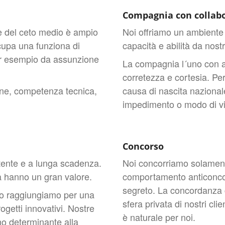
Compagnia con collabo
 del ceto medio è ampio
Noi offriamo un ambiente l
ccupa una funziona di
capacità e abilità da nos
Per esempio da assunzione
La compagnia l´uno con altr
corretezza e cortesia. P
one, competenza tecnica,
causa di nascita nazionale
impedimento o modo di vi
Concorso
tente e a lunga scadenza.
Noi concorriamo solamente
a hanno un gran valore.
comportamento anticonco
segreto. La concordanza c
sto raggiungiamo per una
sfera privata di nostri cli
rogetti innovativi. Nostre
è naturale per noi.
no determinante alla