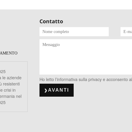
Contatto
TAMENTO
025
a le aziende
Ho letto l’informativa sulla privacy e acconsento al
ù resistenti
le crisi in
AVANTI
ermania nel
025