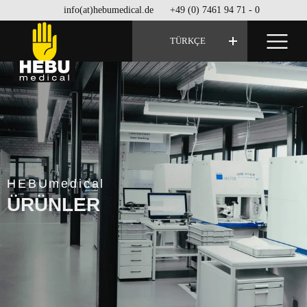
info(at)hebumedical.de
+49 (0) 7461 94 71 - 0
TÜRKÇE
HEBUmedical
ÜRÜNLER