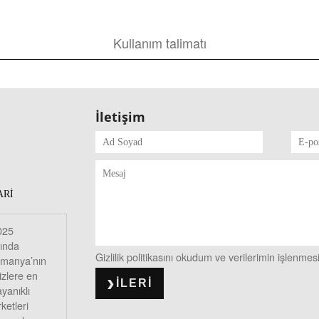
Kullanım talimatı
İletişim
ARI
025
lında
Gizlilik politikasını okudum ve verilerimin işlenme
lmanya’nın
izlere en
ILERI
yanıklı
rketleri