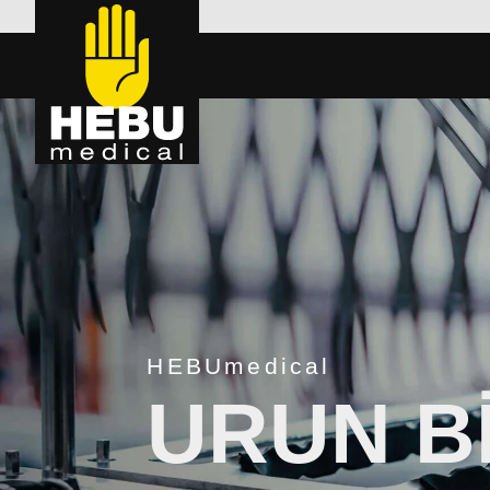
HEBUmedical
URUN BI