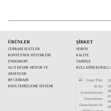
ÜRÜNLER
ŞIRKET
CERRAHI ALETLER
SERVIS
KONTEYNER SISTEMLERI
KALITE
ENDOSKOPI
TARIHÇE
ALCI KESME MOTOR VE
KULLANIM KURALL
AKSESUAR
2
HF CERRAHI
yı
HAVA TEMIZLEME SISTEMI
A
kr
da
şi