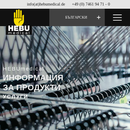
info(at)hebumedical.de
+49 (0) 7461 94 71 - 0
БЪЛГАРСКИ
HEBUmedical
ИНФОРМАЦИЯ
ЗА ПРОДУКТИ
УСЛУГИ