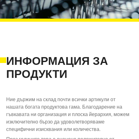
ИНФОРМАЦИЯ ЗА
ПРОДУКТИ
Ние държим на склад почти всички артикули от
нашата богата продуктова гама. Благодарение на
гъвкавата ни организация и плоска йерархия, можем
изключително бързо да удоволетворяваме
специфични изисквания или количества.
През годините това е оценено положително от