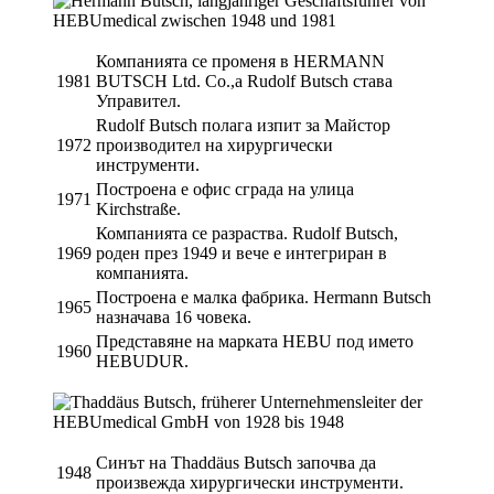
Компанията се променя в HERMANN
1981
BUTSCH Ltd. Co.,а Rudolf Butsch става
Управител.
Rudolf Butsch полага изпит за Майстор
1972
производител на хирургически
инструменти.
Построена е офис сграда на улица
1971
Kirchstraße.
Компанията се разраства. Rudolf Butsch,
1969
роден през 1949 и вече е интегриран в
компанията.
Построена е малка фабрика. Hermann Butsch
1965
назначава 16 човека.
Представяне на марката HEBU под името
1960
HEBUDUR.
Синът на Thaddäus Butsch започва да
1948
произвежда хирургически инструменти.