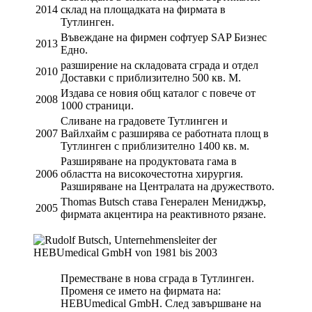
2014
склад на площадката на фирмата в
Тутлинген.
Въвеждане на фирмен софтуер SAP Бизнес
2013
Едно.
разширение на складовата сграда и отдел
2010
Доставки с приблизително 500 кв. М.
Издава се новия общ каталог с повече от
2008
1000 страници.
Сливане на градовете Тутлинген и
2007
Вайлхайм с разширява се работната площ в
Тутлинген с приблизително 1400 кв. м.
Разширяване на продуктовата гама в
2006
областта на високочестотна хирургия.
Разширяване на Централата на дружеството.
Thomas Butsch става Генерален Мениджър,
2005
фирмата акцентира на реактивното рязане.
Преместване в нова сграда в Тутлинген.
Променя се името на фирмата на:
HEBUmedical GmbH. След завършване на