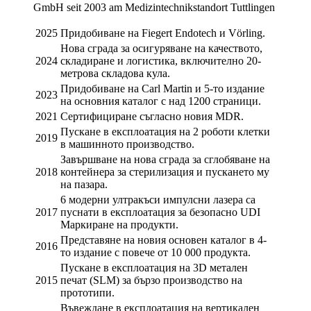
2025
Придобиване на Fiegert Endotech и Vörling.
Нова сграда за осигуряване на качеството,
2024
складиране и логистика, включително 20-
метрова складова кула.
Придобиване на Carl Martin и 5-то издание
2023
на основния каталог с над 1200 страници.
2021
Сертифициране съгласно новия MDR.
Пускане в експлоатация на 2 роботи клетки
2019
в машинното производство.
Завършване на нова сграда за сглобяване на
2018
контейнера за стерилизация и пускането му
на пазара.
6 модерни ултракъси импулсни лазера са
2017
пуснати в експлоатация за безопасно UDI
Маркиране на продукти.
Представяне на новия основен каталог в 4-
2016
то издание с повече от 10 000 продукта.
Пускане в експлоатация на 3D метален
2015
печат (SLM) за бързо производство на
прототипи.
Въвеждане в експлоатация на вертикален