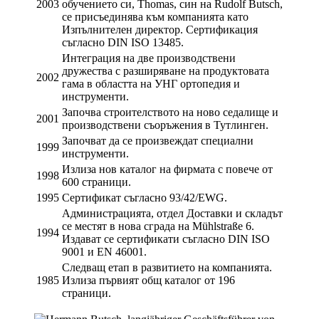
2003
обучението си, Thomas, син на Rudolf Butsch,
се присъединява към компанията като
Изпълнителен директор. Сертификация
съгласно DIN ISO 13485.
Интеграция на две производствени
дружества с разширяване на продуктовата
2002
гама в областта на УНГ ортопедия и
инструменти.
Започва строителството на ново седалище и
2001
производствени съоръжения в Тутлинген.
Започват да се произвеждат специални
1999
инструменти.
Излиза нов каталог на фирмата с повече от
1998
600 страници.
1995
Сертификат съгласно 93/42/EWG.
Администрацията, отдел Доставки и складът
се местят в нова сграда на Mühlstraße 6.
1994
Издават се сертификати съгласно DIN ISO
9001 и EN 46001.
Следващ етап в развитието на компанията.
1985
Излиза първият общ каталог от 196
страници.