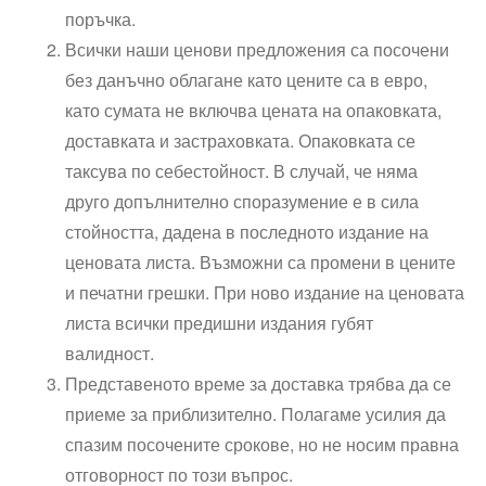
поръчка.
Всички наши ценови предложения са посочени
без данъчно облагане като цените са в евро,
като сумата не включва цената на опаковката,
доставката и застраховката. Опаковката се
таксува по себестойност. В случай, че няма
друго допълнително споразумение е в сила
стойността, дадена в последното издание на
ценовата листа. Възможни са промени в цените
и печатни грешки. При ново издание на ценовата
листа всички предишни издания губят
валидност.
Представеното време за доставка трябва да се
приеме за приблизително. Полагаме усилия да
спазим посочените срокове, но не носим правна
отговорност по този въпрос.