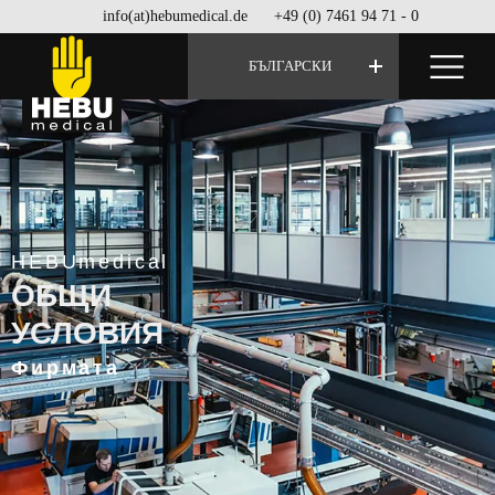
info(at)hebumedical.de
+49 (0) 7461 94 71 - 0
БЪЛГАРСКИ
HEBUmedical
ОБЩИ
УСЛОВИЯ
Фирмата