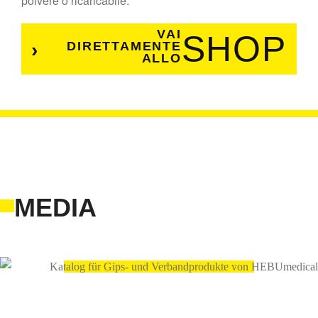
polvere o ricaricabile.
VAI
SHOP
DIRETTAMENTE
ALLO
MEDIA