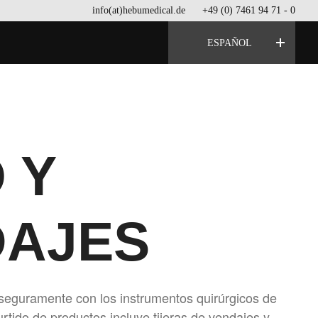
info(at)hebumedical.de
+49 (0) 7461 94 71 - 0
ESPAÑOL
 Y
DAJES
seguramente con los instrumentos quirúrgicos de
tido de productos incluye tijeras de vendajes y