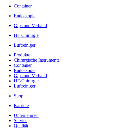
Container
Endoskopie
Gips und Verband
HF-Chirurgie
Luftreiniger
Produkte
Chirurgische Instrumente
Container
Endoskopie
Gips und Verband
HF-Chirurgie
Luftreiniger
Shop
Karriere
Unternehmen
Service
Qualität