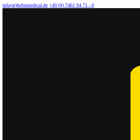
info(at)hebumedical.de
+49 (0) 7461 94 71 - 0