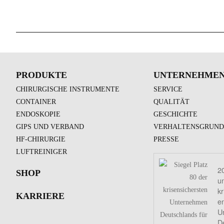
PRODUKTE
UNTERNEHME
CHIRURGISCHE INSTRUMENTE
SERVICE
CONTAINER
QUALITÄT
ENDOSKOPIE
GESCHICHTE
GIPS UND VERBAND
VERHALTENSGRUND
HF-CHIRURGIE
PRESSE
LUFTREINIGER
2
SHOP
u
kr
KARRIERE
e
U
D