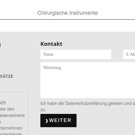
Chirurgische Instrumente
Kontakt
N
SÄTZE
025
Ich habe die Datenschutzerklärung gelesen und 
nter den
zu.
iesensicherst
WEITER
n
nternehmen
eutschlands.