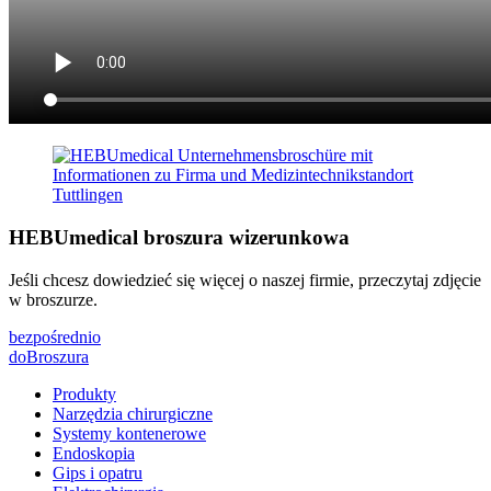
HEBUmedical broszura wizerunkowa
Jeśli chcesz dowiedzieć się więcej o naszej firmie, przeczytaj zdjęcie
w broszurze.
bezpośrednio
do
Broszura
Produkty
Narzędzia chirurgiczne
Systemy kontenerowe
Endoskopia
Gips i opatru