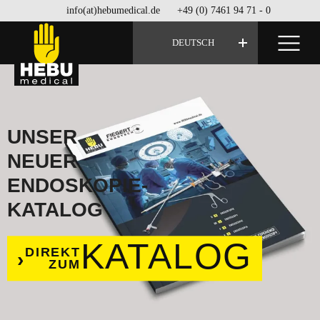
info(at)hebumedical.de
+49 (0) 7461 94 71 - 0
DEUTSCH
UNSER
NEUER
ENDOSKOPIE-
KATALOG
KATALOG
DIREKT
ZUM