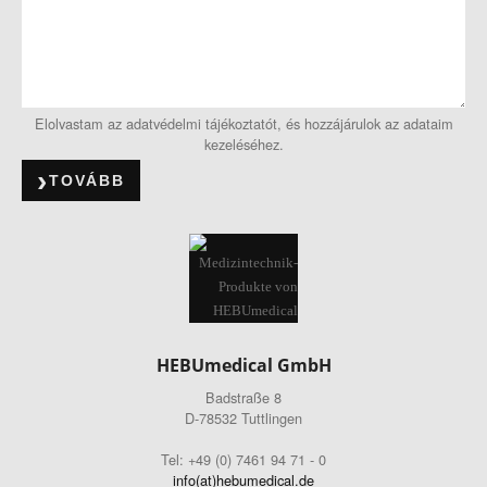
Elolvastam az adatvédelmi tájékoztatót, és hozzájárulok az adataim
kezeléséhez.
TOVÁBB
HEBUmedical GmbH
Badstraße 8
D-78532 Tuttlingen
Tel: +49 (0) 7461 94 71 - 0
info(at)hebumedical.de